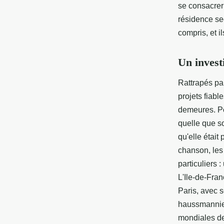
se consacrer 
résidence sec
compris, et i
Un invest
Rattrapés par
projets fiable
demeures. Po
quelle que so
qu'elle était
chanson, les
particuliers
L'Ile-de-Fran
Paris, avec s
haussmannien
mondiales de 