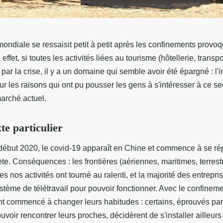
ndiale se ressaisit petit à petit après les confinements provoq
ffet, si toutes les activités liées au tourisme (hôtellerie, transpor
par la crise, il y a un domaine qui semble avoir été épargné : l'
r les raisons qui ont pu pousser les gens à s'intéresser à ce sec
marché actuel.
te particulier
 début 2020, le covid-19 apparaît en Chine et commence à se ré
ète. Conséquences : les frontières (aériennes, maritimes, terrest
es nos activités ont tourné au ralenti, et la majorité des entrepri
stème de télétravail pour pouvoir fonctionner. Avec le confineme
t commencé à changer leurs habitudes : certains, éprouvés par
voir rencontrer leurs proches, décidèrent de s'installer ailleur