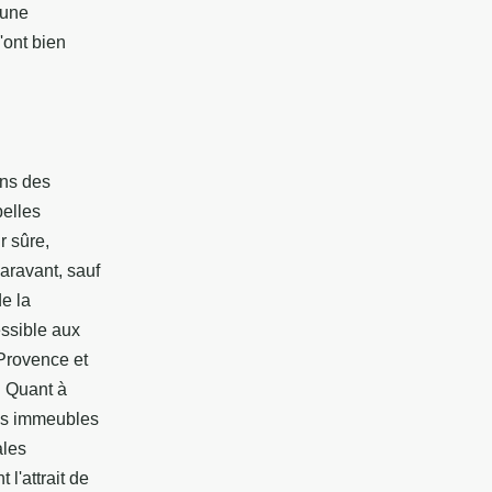
'une
'ont bien
ans des
belles
r sûre,
paravant, sauf
de la
essible aux
 Provence et
. Quant à
ses immeubles
ales
l'attrait de