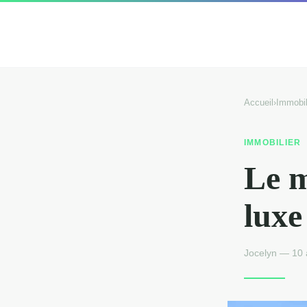
Accueil
›
Immobil
IMMOBILIER
Le m
luxe
Jocelyn — 10 