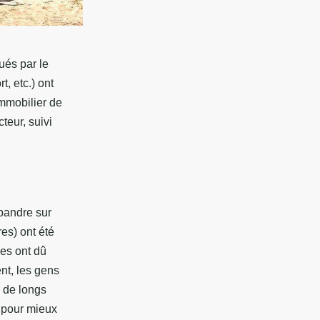
ués par le
t, etc.) ont
immobilier de
teur, suivi
pandre sur
res) ont été
ses ont dû
nt, les gens
 de longs
s pour mieux